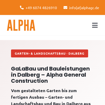
Skip
+49 6074 4826910
info(at)alphagc.de
to
content
Togg
Navi
Startseite
Leistungen
GARTEN- & LANDSCHAFTSBAU · DALBERG
Über uns
GaLaBau und Bauleistungen
in Dalberg – Alpha General
Kontakt
Construction
Vom gestalteten Garten bis zum
fertigen Ausbau – Garten- und
Landschaftsbau und Bau in Dalberg aus