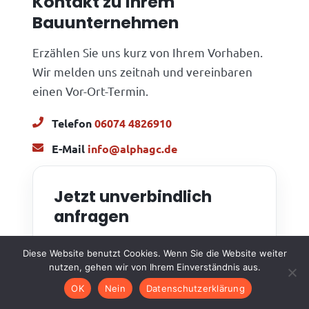
Kontakt zu Ihrem
Bauunternehmen
Erzählen Sie uns kurz von Ihrem Vorhaben.
Wir melden uns zeitnah und vereinbaren
einen Vor-Ort-Termin.
Telefon
06074 4826910
E-Mail
info@alphagc.de
Jetzt unverbindlich
anfragen
Schildern Sie uns kurz Ihr Vorhaben –
Diese Website benutzt Cookies. Wenn Sie die Website weiter
nutzen, gehen wir von Ihrem Einverständnis aus.
wir schauen es uns an und erstellen
Ihnen ein unverbindliches Angebot.
OK
Nein
Datenschutzerklärung