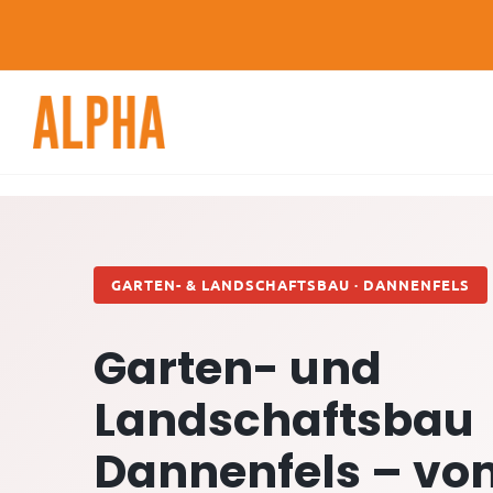
Skip
to
content
GARTEN- & LANDSCHAFTSBAU · DANNENFELS
Garten- und
Landschaftsbau
Dannenfels – vo