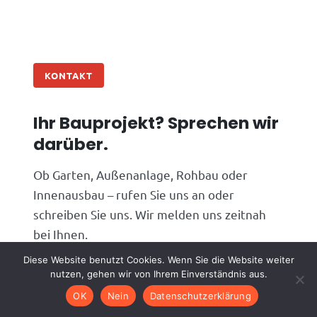
KONTAKT
Ihr Bauprojekt? Sprechen wir
darüber.
Ob Garten, Außenanlage, Rohbau oder
Innenausbau – rufen Sie uns an oder
schreiben Sie uns. Wir melden uns zeitnah
bei Ihnen.
Diese Website benutzt Cookies. Wenn Sie die Website weiter
Telefon
06074 4826910
nutzen, gehen wir von Ihrem Einverständnis aus.
E-Mail
info@alphagc.de
OK
Nein
Datenschutzerklärung