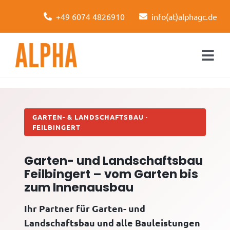
Skip
+49 6074 4826910
info(at)alphagc.de
to
content
Togg
Navi
Startseite
Leistungen
GARTEN- & LANDSCHAFTSBAU ·
FEILBINGERT
Über uns
Garten- und Landschaftsbau
Kontakt
Feilbingert – vom Garten bis
zum Innenausbau
Ihr Partner für Garten- und
Landschaftsbau und alle Bauleistungen