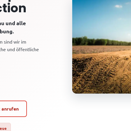
tion
au und alle
bung.
m sind wir im
che und öffentliche
t anrufen
reue