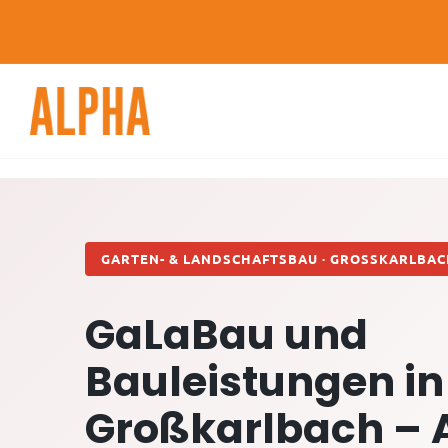
Skip
to
content
GARTEN- & LANDSCHAFTSBAU · GROSSKARLBACH
GaLaBau und
Bauleistungen in
Großkarlbach – 