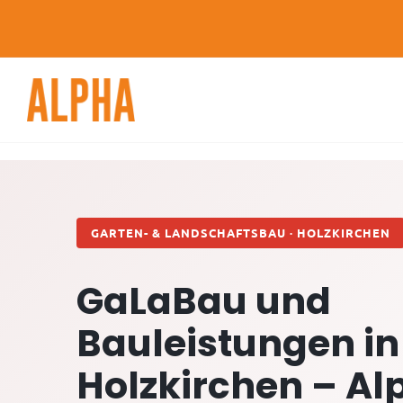
Skip
to
content
GARTEN- & LANDSCHAFTSBAU · HOLZKIRCHEN
GaLaBau und
Bauleistungen in
Holzkirchen – Al