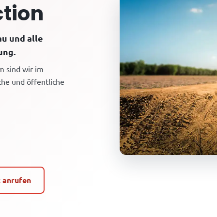
tion
au und alle
ung.
m sind wir im
che und öffentliche
t anrufen