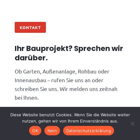
KONTAKT
Ihr Bauprojekt? Sprechen wir
darüber.
Ob Garten, Außenanlage, Rohbau oder
Innenausbau – rufen Sie uns an oder
schreiben Sie uns. Wir melden uns zeitnah
bei Ihnen.
Telefon
06074 4826910
Diese Website benutzt Cookies. Wenn Sie die Website weiter
nutzen, gehen wir von Ihrem Einverständnis aus.
E-Mail
info@alphagc.de
OK
Nein
Datenschutzerklärung