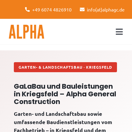
Skip
+49 6074 4826910
info(at)alphagc.de
to
content
Togg
Navi
Startseite
Leistungen
GARTEN- & LANDSCHAFTSBAU · KRIEGSFELD
Über uns
GaLaBau und Bauleistungen
in Kriegsfeld – Alpha General
Kontakt
Construction
Garten- und Landschaftsbau sowie
umfassende Baudienstleistungen vom
Fachbetrieb – in Kriegsfeld und dem