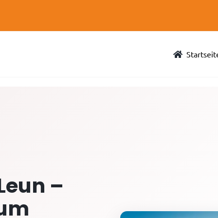
Startseit
Leun –
zum