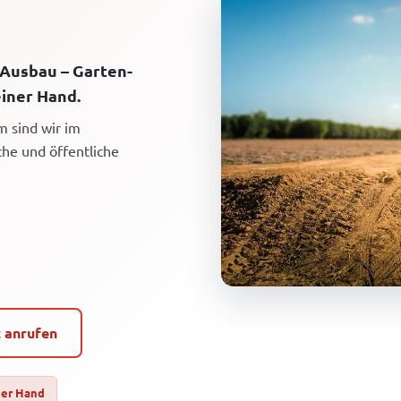
 Ausbau – Garten-
iner Hand.
m sind wir im
che und öffentliche
t anrufen
ner Hand