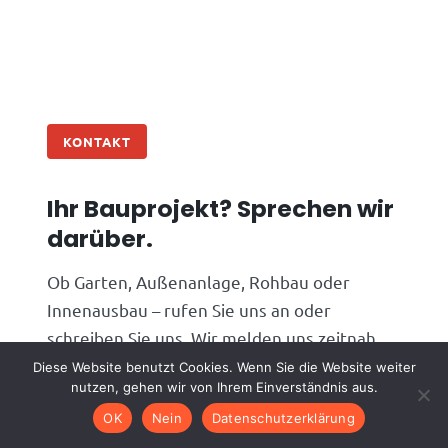
KONTAKT
Ihr Bauprojekt? Sprechen wir
darüber.
Ob Garten, Außenanlage, Rohbau oder
Innenausbau – rufen Sie uns an oder
schreiben Sie uns. Wir melden uns zeitnah
bei Ihnen.
Diese Website benutzt Cookies. Wenn Sie die Website weiter
nutzen, gehen wir von Ihrem Einverständnis aus.
Telefon
06074 4826910
OK
Nein
Datenschutzerklärung