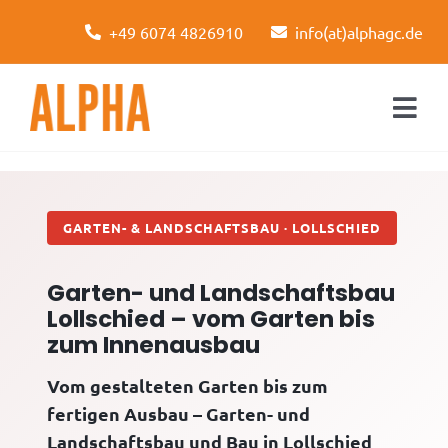
Skip
+49 6074 4826910
info(at)alphagc.de
to
content
Togg
Navi
Startseite
Leistungen
GARTEN- & LANDSCHAFTSBAU · LOLLSCHIED
Über uns
Garten- und Landschaftsbau
Lollschied – vom Garten bis
Kontakt
zum Innenausbau
Vom gestalteten Garten bis zum
fertigen Ausbau – Garten- und
Landschaftsbau und Bau in Lollschied