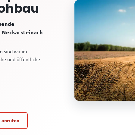
Rohbau
ssende
n Neckarsteinach
m sind wir im
che und öffentliche
t anrufen