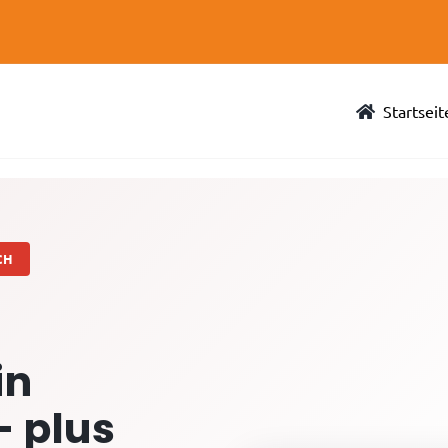
Startseit
CH
in
– plus