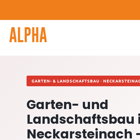
Skip
to
content
GARTEN- & LANDSCHAFTSBAU · NECKARSTEINA
Garten- und
Landschaftsbau 
Neckarsteinach 