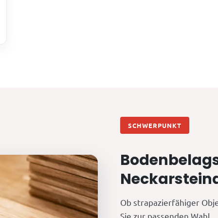
SCHWERPUNKT
Bodenbelags
Neckarstein
Ob strapazierfähiger Obj
Sie zur passenden Wahl.