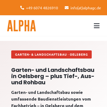
Skip
+49 6074 4826910
info(at)alphagc.de
to
content
Togg
Navi
Startseite
Leistungen
GARTEN- & LANDSCHAFTSBAU · OELSBERG
Über uns
Garten- und Landschaftsbau
in Oelsberg – plus Tief-, Aus-
Kontakt
und Rohbau
Garten- und Landschaftsbau sowie
umfassende Baudienstleistungen vom
Fachbetrieb – in Oelsberg und dem