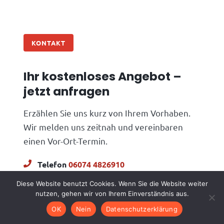
KONTAKT
Ihr kostenloses Angebot –
jetzt anfragen
Erzählen Sie uns kurz von Ihrem Vorhaben.
Wir melden uns zeitnah und vereinbaren
einen Vor-Ort-Termin.
Telefon
06074 4826910
E-Mail
info@alphagc.de
Diese Website benutzt Cookies. Wenn Sie die Website weiter
nutzen, gehen wir von Ihrem Einverständnis aus.
OK
Nein
Datenschutzerklärung
Ihr Projekt anfragen