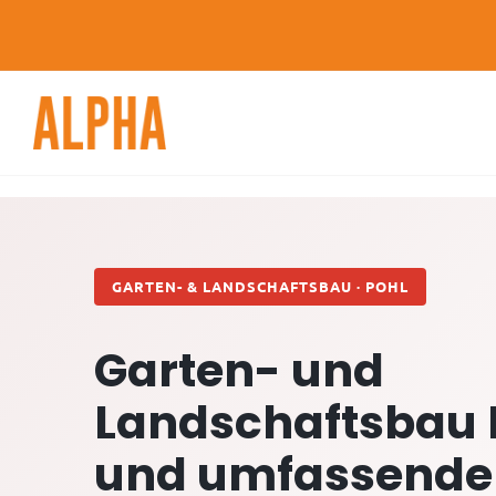
Skip
to
content
GARTEN- & LANDSCHAFTSBAU · POHL
Garten- und
Landschaftsbau 
und umfassende