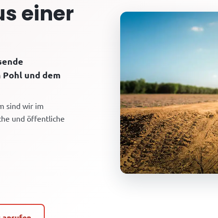
s einer
ssende
n Pohl und dem
m sind wir im
che und öffentliche
t anrufen