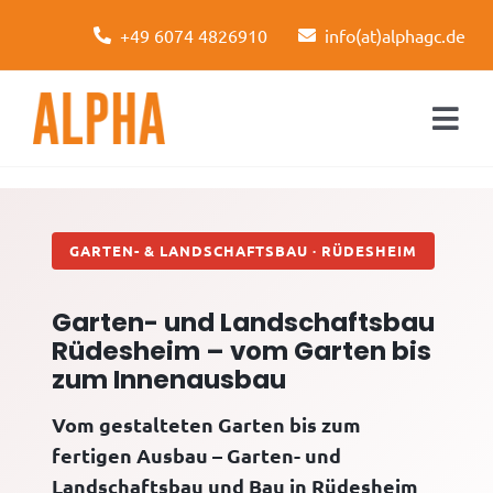
Skip
+49 6074 4826910
info(at)alphagc.de
to
content
Togg
Navi
Startseite
Leistungen
GARTEN- & LANDSCHAFTSBAU · RÜDESHEIM
Über uns
Garten- und Landschaftsbau
Rüdesheim – vom Garten bis
Kontakt
zum Innenausbau
Vom gestalteten Garten bis zum
fertigen Ausbau – Garten- und
Landschaftsbau und Bau in Rüdesheim