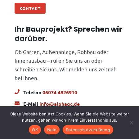
KONTAKT
Ihr Bauprojekt? Sprechen wir
darüber.
Ob Garten, Außenanlage, Rohbau oder
Innenausbau – rufen Sie uns an oder
schreiben Sie uns. Wir melden uns zeitnah
bei Ihnen.
Telefon
06074 4826910
E-Mail
info@alphagc.de
Diese Website benutzt Cookies. Wenn Sie die Website weiter
nutzen, gehen wir von Ihrem Einverständnis aus.
Kostenloses Angebot
OK
Nein
Datenschutzerklärung
anfordern