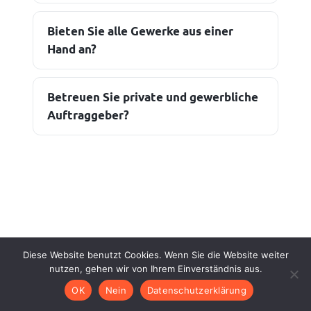
Bieten Sie alle Gewerke aus einer
Hand an?
Betreuen Sie private und gewerbliche
Auftraggeber?
Diese Website benutzt Cookies. Wenn Sie die Website weiter
KONTAKT
nutzen, gehen wir von Ihrem Einverständnis aus.
OK
Nein
Datenschutzerklärung
Ihr Bauprojekt? Sprechen wir