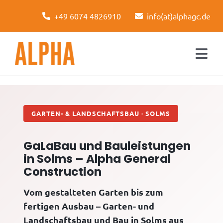
Skip
+49 6074 4826910
info(at)alphagc.de
to
content
Togg
Navi
Startseite
Leistungen
GARTEN- & LANDSCHAFTSBAU · SOLMS
Über uns
GaLaBau und Bauleistungen
in Solms – Alpha General
Kontakt
Construction
Vom gestalteten Garten bis zum
fertigen Ausbau – Garten- und
Landschaftsbau und Bau in Solms aus