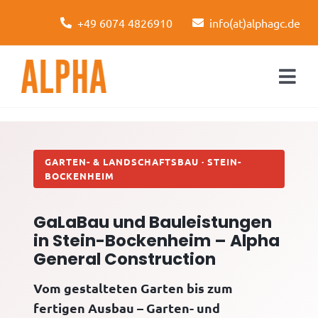
Skip
+49 6074 4826910
info(at)alphagc.de
to
content
Togg
Navi
Startseite
Leistungen
GARTEN- & LANDSCHAFTSBAU · STEIN-
BOCKENHEIM
Über uns
GaLaBau und Bauleistungen
Kontakt
in Stein-Bockenheim – Alpha
General Construction
Vom gestalteten Garten bis zum
fertigen Ausbau – Garten- und