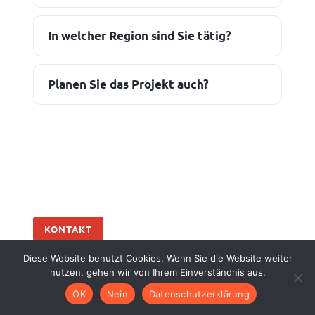
In welcher Region sind Sie tätig?
Planen Sie das Projekt auch?
KONTAKT
Diese Website benutzt Cookies. Wenn Sie die Website weiter
Ihr Bauprojekt? Sprechen wir
nutzen, gehen wir von Ihrem Einverständnis aus.
darüber.
OK
Nein
Datenschutzerklärung