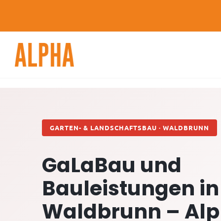
Skip
to
content
GARTEN- & LANDSCHAFTSBAU · WALDBRUNN
GaLaBau und
Bauleistungen in
Waldbrunn – Al