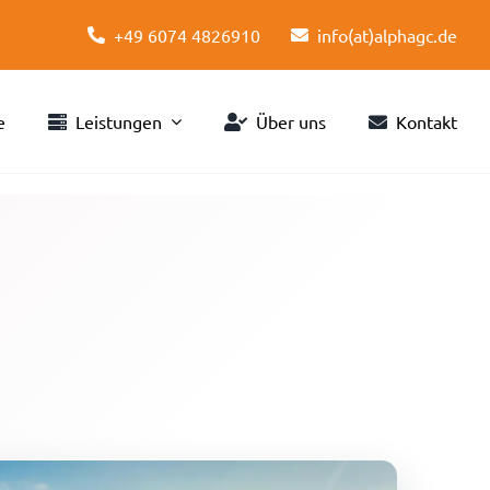
+49 6074 4826910
info(at)alphagc.de
e
Leistungen
Über uns
Kontakt