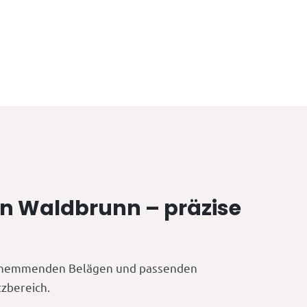
 in Waldbrunn – präzise
schhemmenden Belägen und passenden
tzbereich.