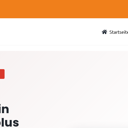
Startseit
R
in
plus