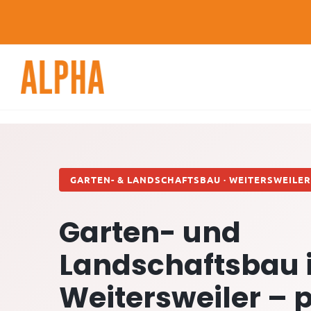
Skip
to
content
GARTEN- & LANDSCHAFTSBAU · WEITERSWEILE
Garten- und
Landschaftsbau 
Weitersweiler – 