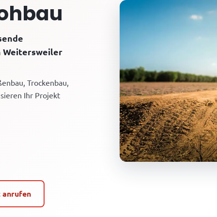
Rohbau
ssende
n Weitersweiler
aßenbau, Trockenbau,
sieren Ihr Projekt
t anrufen