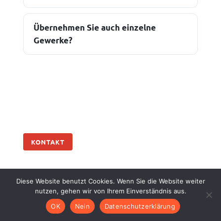
Übernehmen Sie auch einzelne
Gewerke?
KONTAKT
Ihr Bauprojekt? Sprechen wir
Diese Website benutzt Cookies. Wenn Sie die Website weiter
darüber.
nutzen, gehen wir von Ihrem Einverständnis aus.
OK
Nein
Datenschutzerklärung
Erzählen Sie uns kurz von Ihrem Vorhaben.