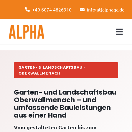
Skip
+49 6074 4826910
info(at)alphagc.de
to
content
Togg
Navi
Startseite
Leistungen
GARTEN- & LANDSCHAFTSBAU ·
OBERWALLMENACH
Über uns
Garten- und Landschaftsbau
Kontakt
Oberwallmenach – und
umfassende Bauleistungen
aus einer Hand
Vom gestalteten Garten bis zum