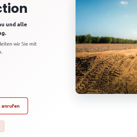
tion
au und alle
ng.
eiten wir Sie mit
n.
t anrufen
e