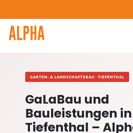
Skip
to
content
GARTEN- & LANDSCHAFTSBAU · TIEFENTHAL
GaLaBau und
Bauleistungen in
Tiefenthal – Alp