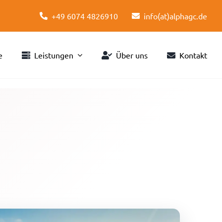
+49 6074 4826910
info(at)alphagc.de
e
Leistungen
Über uns
Kontakt