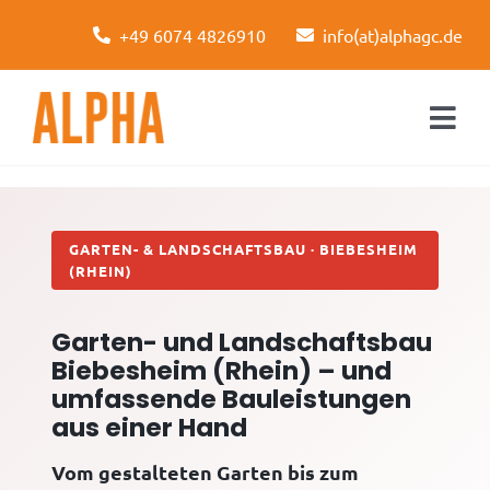
Skip
+49 6074 4826910
info(at)alphagc.de
to
content
Togg
Navi
Startseite
Leistungen
GARTEN- & LANDSCHAFTSBAU · BIEBESHEIM
(RHEIN)
Über uns
Garten- und Landschaftsbau
Kontakt
Biebesheim (Rhein) – und
umfassende Bauleistungen
aus einer Hand
Vom gestalteten Garten bis zum