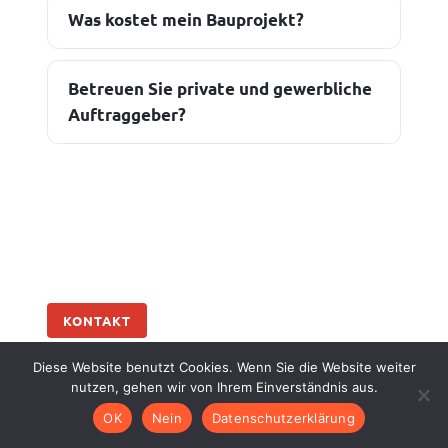
Was kostet mein Bauprojekt?
Betreuen Sie private und gewerbliche
Auftraggeber?
KONTAKT
Diese Website benutzt Cookies. Wenn Sie die Website weiter
Kontakt zu Ihrem
nutzen, gehen wir von Ihrem Einverständnis aus.
Bauunternehmen
OK
Nein
Datenschutzerklärung