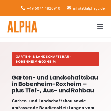
Skip
+49 6074 4826910
info(at)alphagc.de
to
content
Togg
Navi
Startseite
Leistungen
GARTEN- & LANDSCHAFTSBAU ·
BOBENHEIM-ROXHEIM
Über uns
Garten- und Landschaftsbau
Kontakt
in Bobenheim-Roxheim –
plus Tief-, Aus- und Rohbau
Garten- und Landschaftsbau sowie
umfassende Baudienstleistungen vom