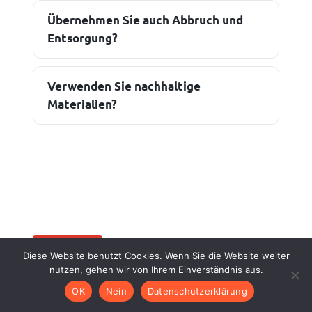
Übernehmen Sie auch Abbruch und
Entsorgung?
Verwenden Sie nachhaltige
Materialien?
KONTAKT
Diese Website benutzt Cookies. Wenn Sie die Website weiter
nutzen, gehen wir von Ihrem Einverständnis aus.
Ihr Bauprojekt? Sprechen wir
OK
Nein
Datenschutzerklärung