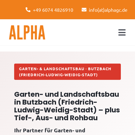
Skip
+49 6074 4826910
info(at)alphagc.de
to
content
Togg
Navi
Startseite
Leistungen
GARTEN- & LANDSCHAFTSBAU · BUTZBACH
(FRIEDRICH-LUDWIG-WEIDIG-STADT)
Über uns
Garten- und Landschaftsbau
Kontakt
in Butzbach (Friedrich-
Ludwig-Weidig-Stadt) – plus
Tief-, Aus- und Rohbau
Ihr Partner für Garten- und