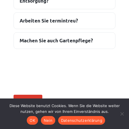
Entsorgung?
Arbeiten Sie termintreu?
Machen Sie auch Gartenpflege?
KONTAKT
Diese Website benutzt Cookies. Wenn Sie die Website weiter
nutzen, gehen wir von Ihrem Einverständnis aus.
Ihr Bauprojekt? Sprechen wir
OK
Nein
Datenschutzerklärung
darüber.