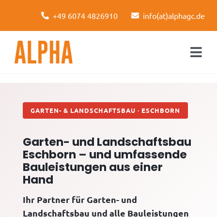
Skip
+49 6074 4826910
info(at)alphagc.de
to
content
Togg
Navi
Startseite
Leistungen
GARTEN- & LANDSCHAFTSBAU · ESCHBORN
Über uns
Garten- und Landschaftsbau
Eschborn – und umfassende
Kontakt
Bauleistungen aus einer
Hand
Ihr Partner für Garten- und
Landschaftsbau und alle Bauleistungen