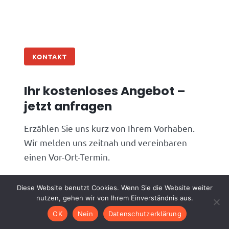
KONTAKT
Ihr kostenloses Angebot –
jetzt anfragen
Erzählen Sie uns kurz von Ihrem Vorhaben.
Wir melden uns zeitnah und vereinbaren
einen Vor-Ort-Termin.
Telefon
06074 4826910
Diese Website benutzt Cookies. Wenn Sie die Website weiter
nutzen, gehen wir von Ihrem Einverständnis aus.
E-Mail
info@alphagc.de
OK
Nein
Datenschutzerklärung