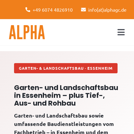
Skip
+49 6074 4826910
info(at)alphagc.de
to
content
Togg
Navi
Startseite
Leistungen
GARTEN- & LANDSCHAFTSBAU · ESSENHEIM
Über uns
Garten- und Landschaftsbau
in Essenheim – plus Tief-,
Kontakt
Aus- und Rohbau
Garten- und Landschaftsbau sowie
umfassende Baudienstleistungen vom
Fachbetrieb – in Essenheim und dem