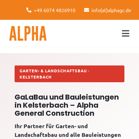
Skip
+49 6074 4826910
info(at)alphagc.de
to
content
Togg
Navi
Startseite
Leistungen
GARTEN- & LANDSCHAFTSBAU ·
KELSTERBACH
Über uns
GaLaBau und Bauleistungen
Kontakt
in Kelsterbach – Alpha
General Construction
Ihr Partner für Garten- und
Landschaftsbau und alle Bauleistungen