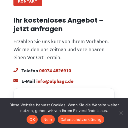
KONTAKT
Ihr kostenloses Angebot –
jetzt anfragen
Erzählen Sie uns kurz von Ihrem Vorhaben.
Wir melden uns zeitnah und vereinbaren
einen Vor-Ort-Termin.
Telefon
06074 4826910
E-Mail
info@alphagc.de
Kostenloses Angebot
Diese Website benutzt Cookies. Wenn Sie die Website weiter
anfordern
nutzen, gehen wir von Ihrem Einverständnis aus.
OK
Nein
Datenschutzerklärung
Schildern Sie uns kurz Ihr Vorhaben –