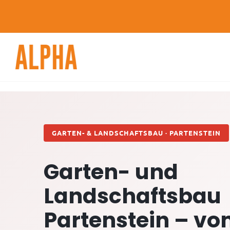
Skip
to
content
GARTEN- & LANDSCHAFTSBAU · PARTENSTEIN
Garten- und
Landschaftsbau
Partenstein – v