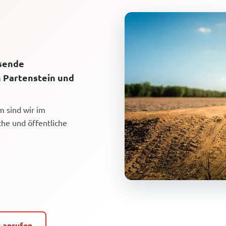
ssende
n Partenstein und
m sind wir im
che und öffentliche
t anrufen