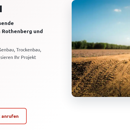
u
ssende
n Rothenberg und
aßenbau, Trockenbau,
sieren Ihr Projekt
t anrufen