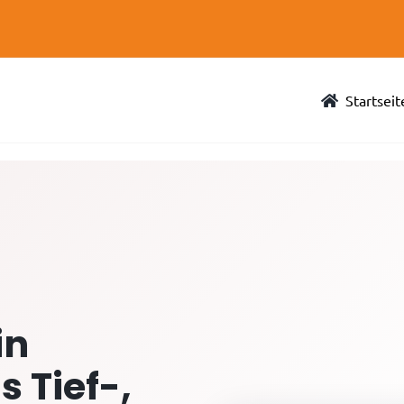
Startseit
in
 Tief-,