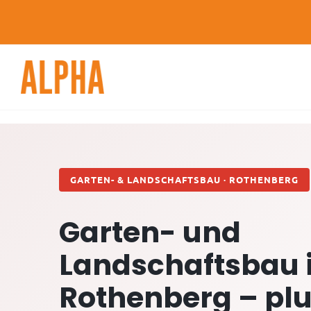
Skip
to
content
GARTEN- & LANDSCHAFTSBAU · ROTHENBERG
Garten- und
Landschaftsbau 
Rothenberg – plus