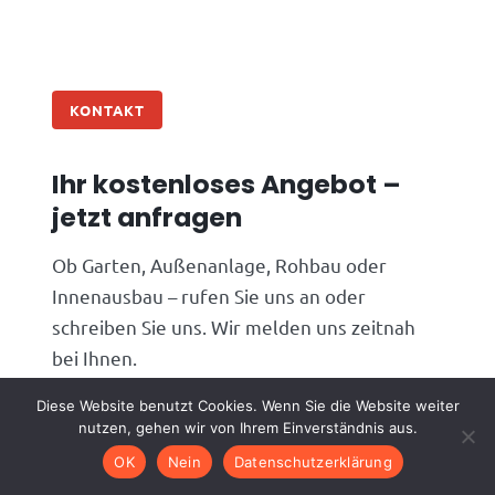
KONTAKT
Ihr kostenloses Angebot –
jetzt anfragen
Ob Garten, Außenanlage, Rohbau oder
Innenausbau – rufen Sie uns an oder
schreiben Sie uns. Wir melden uns zeitnah
bei Ihnen.
Diese Website benutzt Cookies. Wenn Sie die Website weiter
Telefon
06074 4826910
nutzen, gehen wir von Ihrem Einverständnis aus.
E-Mail
info@alphagc.de
OK
Nein
Datenschutzerklärung