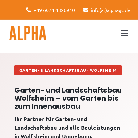
Skip
+49 6074 4826910
info(at)alphagc.de
to
content
Togg
Navi
Startseite
Leistungen
GARTEN- & LANDSCHAFTSBAU · WOLFSHEIM
Über uns
Garten- und Landschaftsbau
Wolfsheim – vom Garten bis
Kontakt
zum Innenausbau
Ihr Partner für Garten- und
Landschaftsbau und alle Bauleistungen
in Wolfsheim und Umgebung.