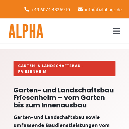
Skip
+49 6074 4826910
info(at)alphagc.de
to
content
Togg
Navi
Startseite
Leistungen
GARTEN- & LANDSCHAFTSBAU ·
FRIESENHEIM
Über uns
Garten- und Landschaftsbau
Kontakt
Friesenheim – vom Garten
bis zum Innenausbau
Garten- und Landschaftsbau sowie
umfassende Baudienstleistungen vom