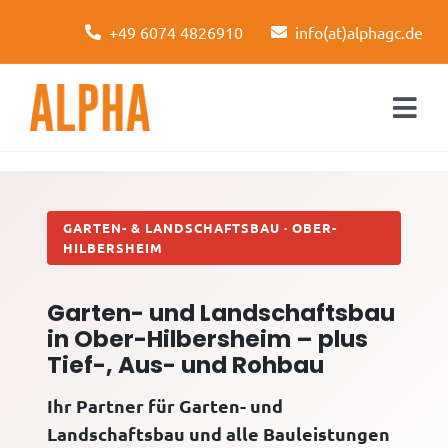
Skip
+49 6074 4826910
info(at)alphagc.de
to
content
Togg
Navi
Startseite
Leistungen
GARTEN- & LANDSCHAFTSBAU · OBER-
HILBERSHEIM
Über uns
Garten- und Landschaftsbau
Kontakt
in Ober-Hilbersheim – plus
Tief-, Aus- und Rohbau
Ihr Partner für Garten- und
Landschaftsbau und alle Bauleistungen