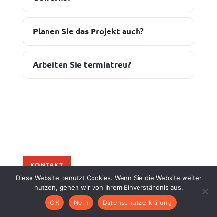
Planen Sie das Projekt auch?
Arbeiten Sie termintreu?
KONTAKT
Diese Website benutzt Cookies. Wenn Sie die Website weiter
nutzen, gehen wir von Ihrem Einverständnis aus.
Kontakt zu Ihrem
OK
Nein
Datenschutzerklärung
Bauunternehmen