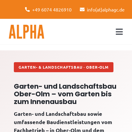
Skip
+49 6074 4826910
info(at)alphagc.de
to
content
Togg
Navi
Startseite
Leistungen
GARTEN- & LANDSCHAFTSBAU · OBER-OLM
Über uns
Garten- und Landschaftsbau
Ober-Olm – vom Garten bis
Kontakt
zum Innenausbau
Garten- und Landschaftsbau sowie
umfassende Baudienstleistungen vom
Fachbetrieb – in Ober-Olm und dem